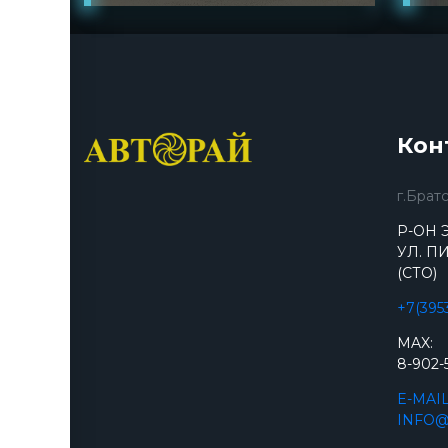
Кон
г.Брат
Р-ОН 
УЛ. ПИ
(СТО)
+7(395
MAX:
8-902-
E-MAIL
INFO@