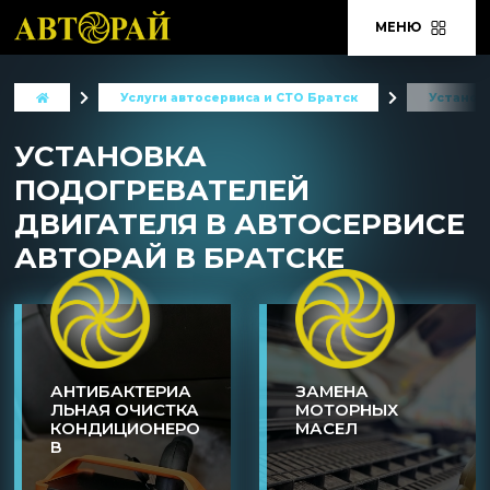
МЕНЮ
Услуги автосервиса и СТО Братск
Установ
УСТАНОВКА
ПОДОГРЕВАТЕЛЕЙ
ДВИГАТЕЛЯ В АВТОСЕРВИСЕ
АВТОРАЙ В БРАТСКЕ
АНТИБАКТЕРИА
ЗАМЕНА
ЛЬНАЯ ОЧИСТКА
МОТОРНЫХ
КОНДИЦИОНЕРО
МАСЕЛ
В