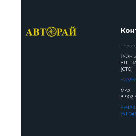
Кон
г.Брат
Р-ОН 
УЛ. ПИ
(СТО)
+7(395
MAX:
8-902-
E-MAIL
INFO@